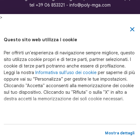
tel +39 06 853321 - info@poly-mga.com
>
COMPLIANCE
×
Questo sito web utilizza i cookie
Società soggetta alla vigilanza dell’IVASS
- Imprese per le quali è svolta l’attività
Per offrirti un'esperienza di navigazione sempre migliore, questo
- IVASS - Istituto per la vigilanza sulle
sito utilizza cookie propri e di terze parti, partner selezionati. I
assicurazioni
cookie di terze parti potranno anche essere di profilazione.
- Registro unico intermediari
Leggi la nostra
Informativa sull’uso dei cookie
per saperne di più
oppure vai su “Personalizza” per gestire le tue impostazioni.
Cliccando "Accetta" acconsenti alla memorizzazione dei cookie
sul tuo dispositivo. Cliccando su "Rifiuta" o sulla "X" in alto a
destra accetti la memorizzazione dei soli cookie necessari.
Coverholder di Lloyd’s Insurance Company S.A.
Società controllata dai Lloyd’s ed autorizzata
dalla National Bank of Belgium.
Mostra dettagli