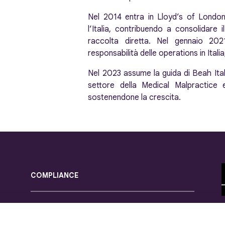
Nel 2014 entra in Lloyd’s of Lond
l’Italia, contribuendo a consolidar
raccolta diretta. Nel gennaio 2
responsabilità delle operations in Itali
Nel 2023 assume la guida di Beah Ita
settore della Medical Malpractice e
sostenendone la crescita.
COMPLIANCE
Società soggetta alla vigilanza dell’IVASS
- Imprese per le quali è svolta l’attività