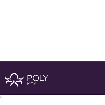
POLY MGA S.p.A
>
Sede legale: Viale Regina Margherita, 30 - 20122 Milano
(IT)