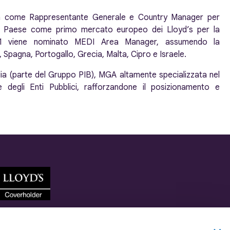
on come Rappresentante Generale e Country Manager per
e il Paese come primo mercato europeo dei Lloyd’s per la
021 viene nominato MEDI Area Manager, assumendo la
a, Spagna, Portogallo, Grecia, Malta, Cipro e Israele.
lia (parte del Gruppo PIB), MGA altamente specializzata nel
 degli Enti Pubblici, rafforzandone il posizionamento e
Coverholder di Lloyd’s Insurance Company S.A.
Società controllata dai Lloyd’s ed autorizzata