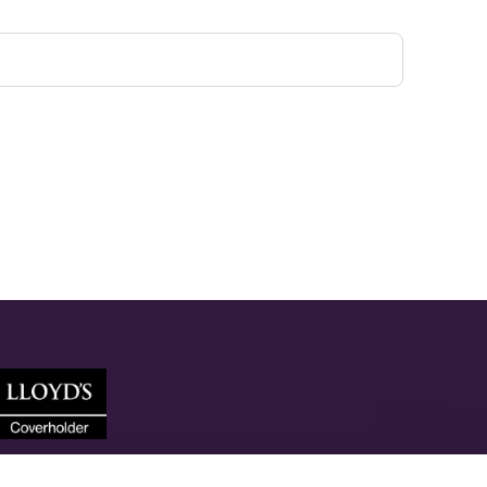
Coverholder di Lloyd’s Insurance Company S.A.
Società controllata dai Lloyd’s ed autorizzata