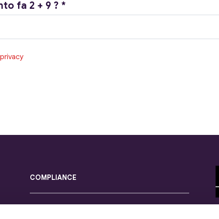
to fa 2 + 9 ?
*
 privacy
COMPLIANCE
Società soggetta alla vigilanza dell’IVASS
- Imprese per le quali è svolta l’attività